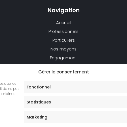
Navigation
Accueil
Professionnels
Particuliers
Nos moyens
Engagement
Réalisations
Gérer le consentement
Actualités
les que les
Contact
Fonctionnel
it de ne pas
 certaines
Statistiques
Marketing