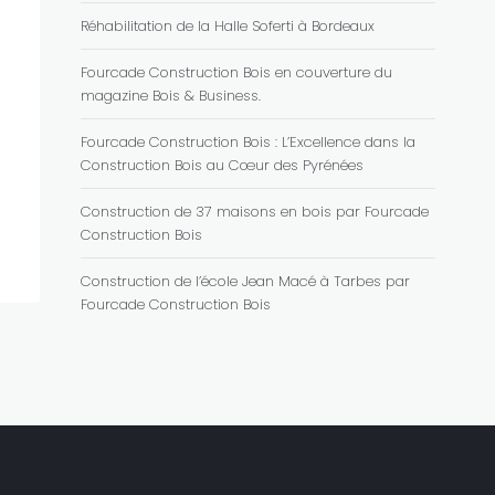
Réhabilitation de la Halle Soferti à Bordeaux
Fourcade Construction Bois en couverture du
magazine Bois & Business.
Fourcade Construction Bois : L’Excellence dans la
Construction Bois au Cœur des Pyrénées
Construction de 37 maisons en bois par Fourcade
Construction Bois
Construction de l’école Jean Macé à Tarbes par
Fourcade Construction Bois