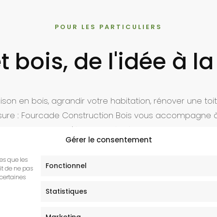
POUR LES PARTICULIERS
t bois, de l'idée à la
son en bois, agrandir votre habitation, rénover une toit
sure : Fourcade Construction Bois vous accompagne 
 avec un bureau d'études intégré et plus de 60 ans de 
Gérer le consentement
les que les
Fonctionnel
it de ne pas
 certaines
Statistiques