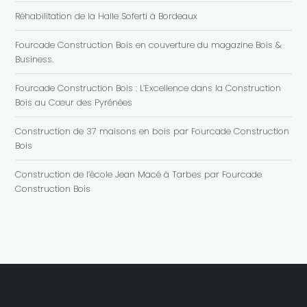
Réhabilitation de la Halle Soferti à Bordeaux
Fourcade Construction Bois en couverture du magazine Bois &
Business.
Fourcade Construction Bois : L’Excellence dans la Construction
Bois au Cœur des Pyrénées
Construction de 37 maisons en bois par Fourcade Construction
Bois
Construction de l’école Jean Macé à Tarbes par Fourcade
Construction Bois