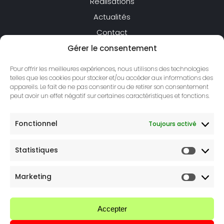
Réalisations
Actualités
Contact
Suivez-nous
Gérer le consentement
Pour offrir les meilleures expériences, nous utilisons des technologies
LinkedIn
telles que les cookies pour stocker et/ou accéder aux informations des
YouTube
appareils. Le fait de ne pas consentir ou de retirer son consentement
peut avoir un effet négatif sur certaines caractéristiques et fonctions.
Facebook
Fonctionnel
Toujours activé
Instagram
Statistiques
Nous appeler
Marketing
Nous écrire
Accepter