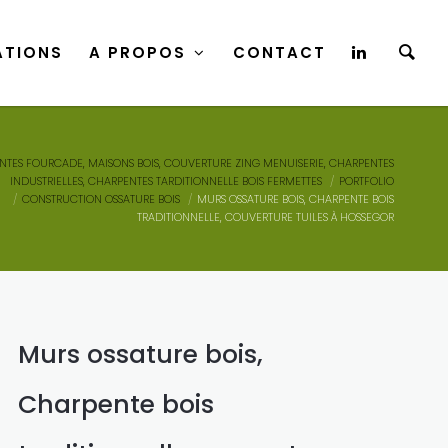
ATIONS
A PROPOS
CONTACT
ATIONS
A PROPOS
CONTACT
NTES FOURCADE, MAISONS BOIS, COUVERTURE ZING MENUISERIE, CHARPENTES
INDUSTRIELLES, CHARPENTES TARDITIONNELLE BOIS FERMETTES
PORTFOLIO
CONSTRUCTION OSSATURE BOIS
MURS OSSATURE BOIS, CHARPENTE BOIS
TRADITIONNELLE, COUVERTURE TUILES À HOSSEGOR
Murs ossature bois,
Charpente bois