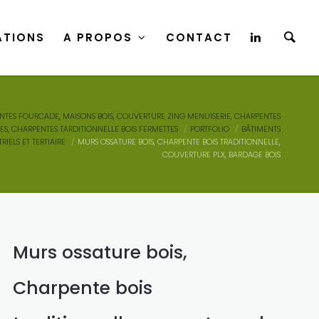
ATIONS
A PROPOS
CONTACT
ATIONS
A PROPOS
CONTACT
NTES FOURCADE, MAISONS BOIS, COUVERTURE ZING MENUISERIE, CHARPENTES
LES, CHARPENTES TARDITIONNELLE BOIS FERMETTES
PORTFOLIO
BÂTIMENTS
RIELS ET TERTIAIRE
MURS OSSATURE BOIS, CHARPENTE BOIS TRADITIONNELLE,
COUVERTURE PLX, BARDAGE BOIS
Murs ossature bois,
Charpente bois