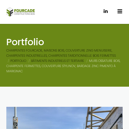
Portfolio
CHARPENTES FOURCADE, MAISONS BOIS, COUVERTURE ZING MENUISERIE,
CHARPENTES INDUSTRIELLES, CHARPENTES TARDITIONNELLE BOIS FERMETTES
PORTFOLIO
BÂTIMENTS INDUSTRIELS ET TERTIAIRE
MURS OSSATURE BOIS,
CHARPENTE FERMETTES, COUVERTURE STYLINOV, BARDAGE ZINC PIMENTO À
MARIGNAC